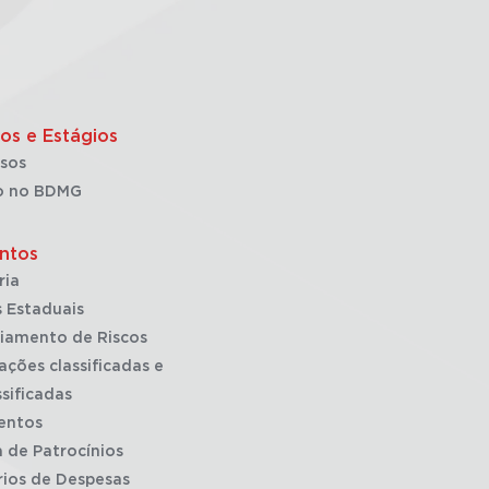
os e Estágios
sos
o no BDMG
ntos
ria
 Estaduais
iamento de Riscos
ações classificadas e
sificadas
entos
a de Patrocínios
rios de Despesas