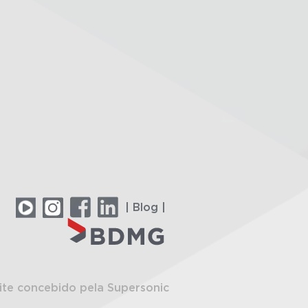
| Blog |
ite concebido pela Supersonic