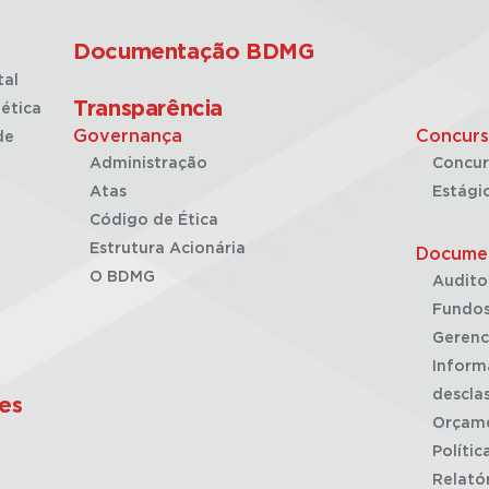
Documentação BDMG
tal
Transparência
ética
Governança
Concurs
de
Administração
Concur
Atas
Estági
Código de Ética
Estrutura Acionária
Docume
O BDMG
Audito
Fundos
Gerenc
Inform
desclas
es
Orçam
Polític
Relató