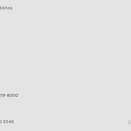
tórios
219-8000
0 3346
S