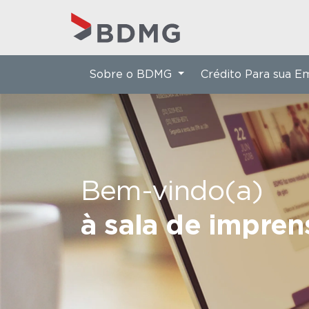
Sobre o BDMG
Crédito Para sua 
Bem-vindo(a)
à sala de impre