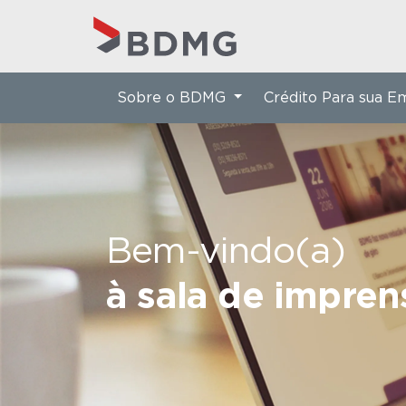
Sobre o BDMG
Crédito Para sua 
Bem-vindo(a)
à sala de impre