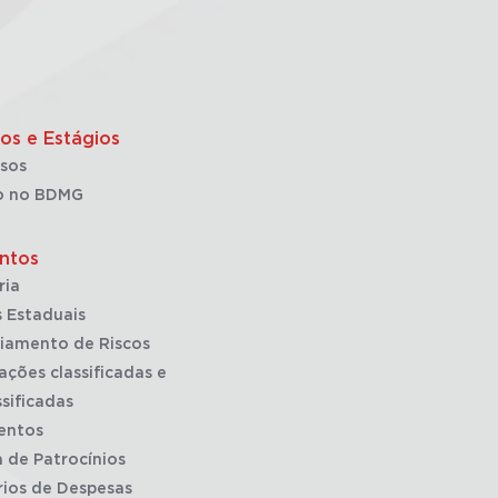
os e Estágios
sos
o no BDMG
ntos
ria
 Estaduais
iamento de Riscos
ações classificadas e
sificadas
entos
a de Patrocínios
rios de Despesas