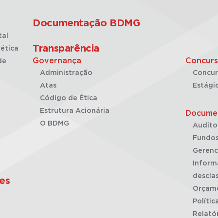
Documentação BDMG
tal
Transparência
ética
Governança
Concurs
de
Administração
Concur
Atas
Estági
Código de Ética
Estrutura Acionária
Docume
O BDMG
Audito
Fundos
Gerenc
Inform
desclas
es
Orçam
Polític
Relató