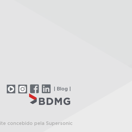
| Blog |
ite concebido pela Supersonic