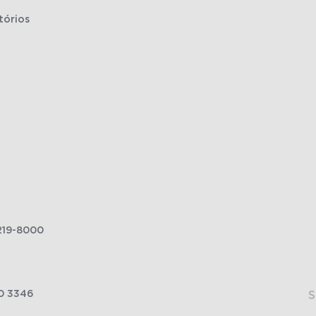
tórios
219-8000
0 3346
S