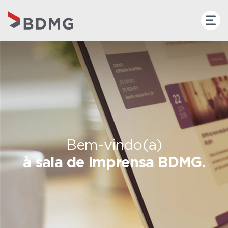
Bem-vindo(a)
à sala de imprensa BDMG.