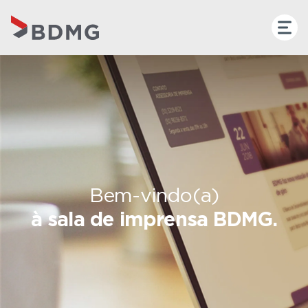
Bem-vindo(a)
à sala de imprensa BDMG.