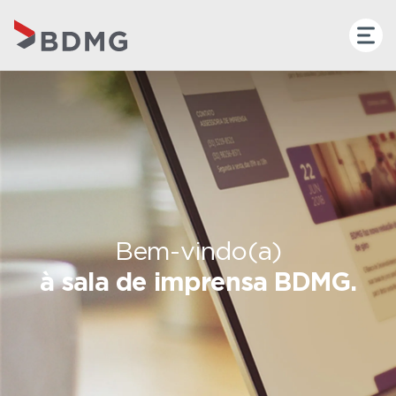
Bem-vindo(a)
à sala de imprensa BDMG.