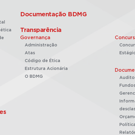
Documentação BDMG
tal
Transparência
ética
Governança
Concurs
de
Administração
Concur
Atas
Estági
Código de Ética
Estrutura Acionária
Docume
O BDMG
Audito
Fundos
Gerenc
Inform
desclas
es
Orçam
Polític
Relató