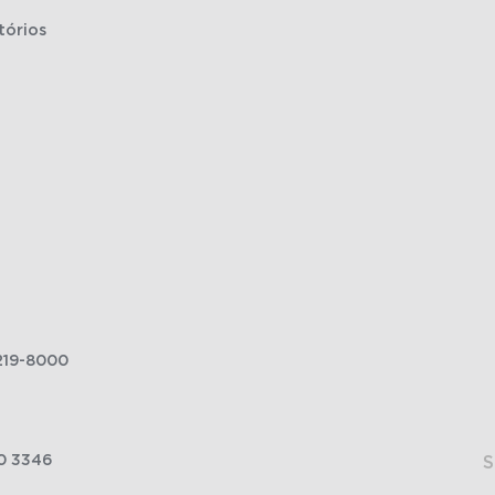
tórios
219-8000
0 3346
S