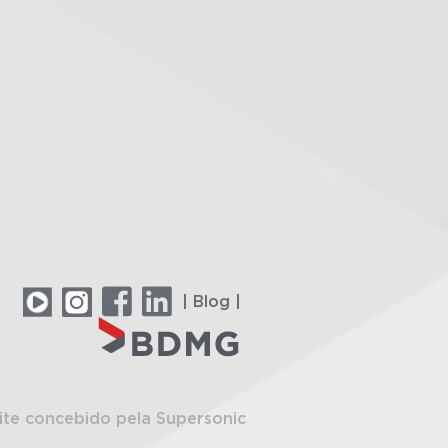
| Blog |
ite concebido pela Supersonic