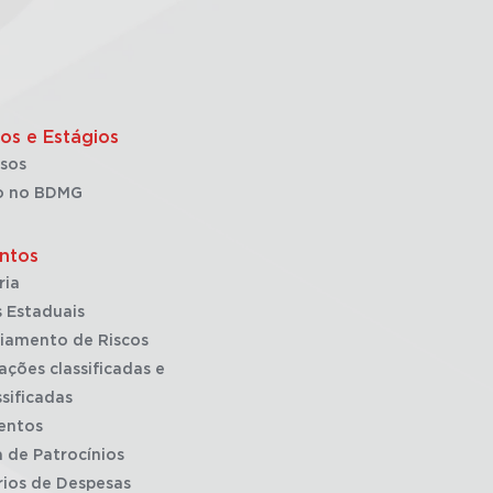
os e Estágios
sos
o no BDMG
ntos
ria
 Estaduais
iamento de Riscos
ações classificadas e
sificadas
entos
a de Patrocínios
rios de Despesas