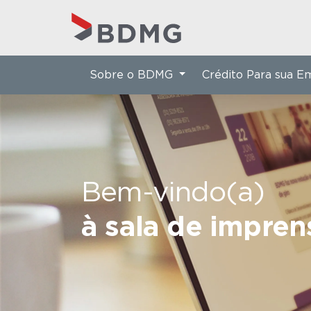
Sobre o BDMG
Crédito Para sua 
Bem-vindo(a)
à sala de impre