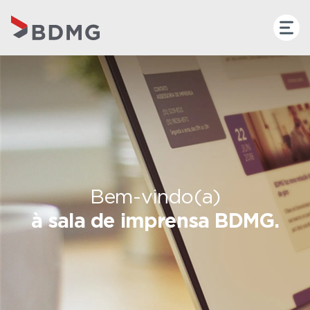
Bem-vindo(a)
à sala de imprensa BDMG.