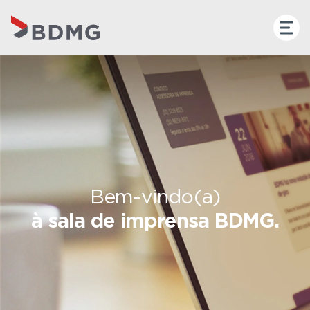
Bem-vindo(a)
à sala de imprensa BDMG.