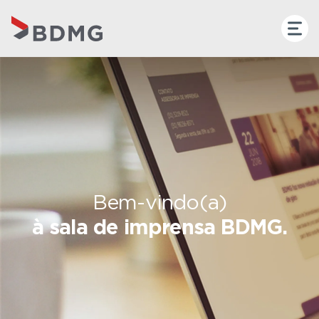
Bem-vindo(a)
à sala de imprensa BDMG.