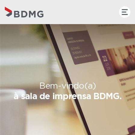
Bem-vindo(a)
à sala de imprensa BDMG.