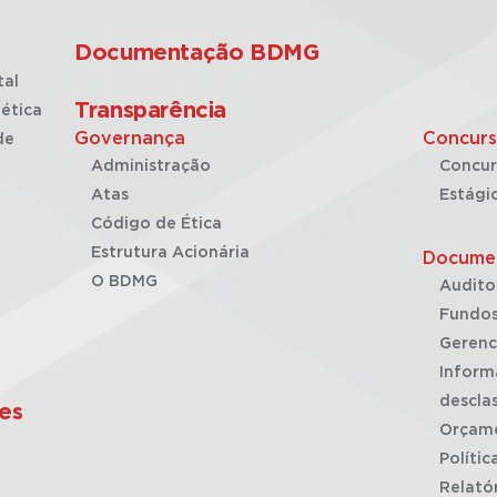
Documentação BDMG
tal
Transparência
ética
Governança
Concurs
de
Administração
Concur
Atas
Estági
Código de Ética
Estrutura Acionária
Docume
O BDMG
Audito
Fundos
Gerenc
Inform
desclas
es
Orçam
Polític
Relató