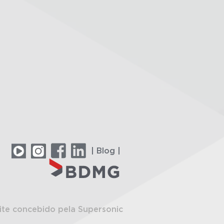
| Blog |
ite concebido pela Supersonic