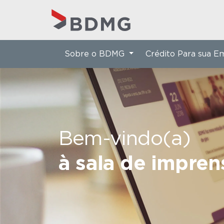
Sobre o BDMG
Crédito Para sua 
Bem-vindo(a)
à sala de impre