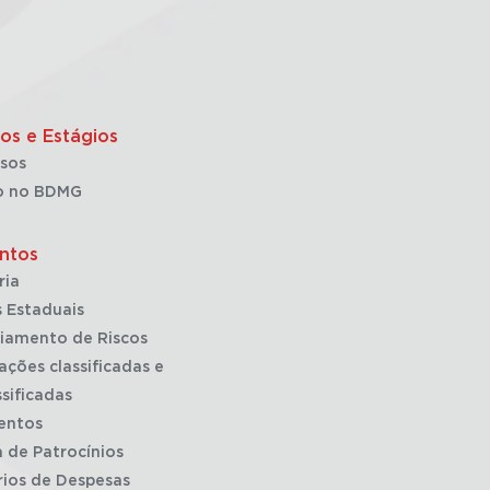
os e Estágios
sos
o no BDMG
ntos
ria
 Estaduais
iamento de Riscos
ações classificadas e
sificadas
entos
a de Patrocínios
rios de Despesas