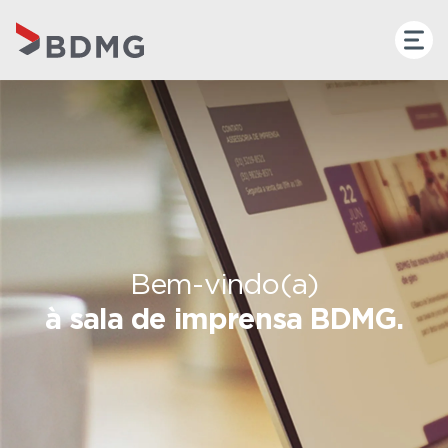
Bem-vindo(a)
à sala de imprensa BDMG.