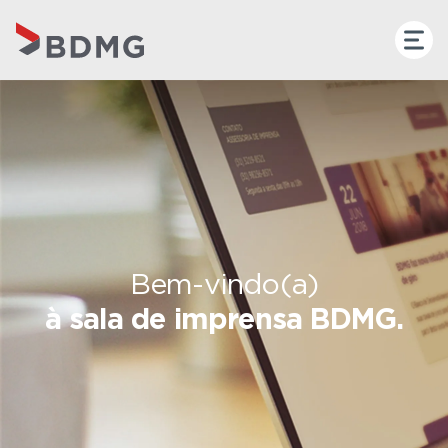
Bem-vindo(a)
à sala de imprensa BDMG.