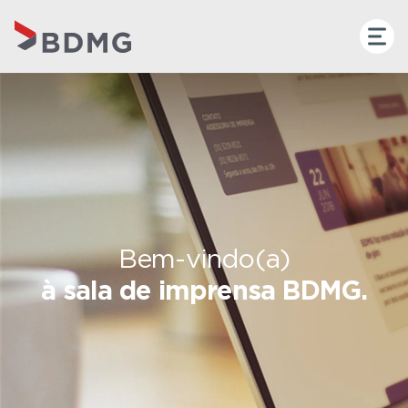
Bem-vindo(a)
à sala de imprensa BDMG.