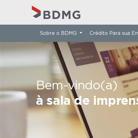
Sobre o BDMG
Crédito Para sua 
Bem-vindo(a)
à sala de impre