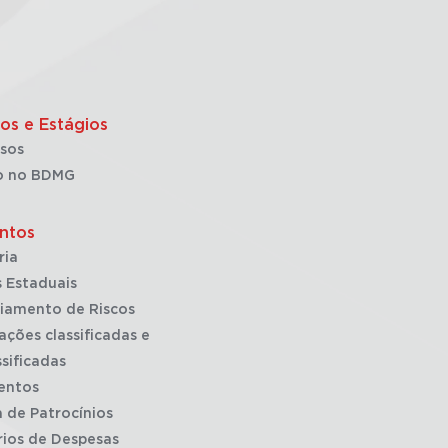
os e Estágios
sos
o no BDMG
ntos
ria
 Estaduais
iamento de Riscos
ações classificadas e
sificadas
entos
a de Patrocínios
rios de Despesas