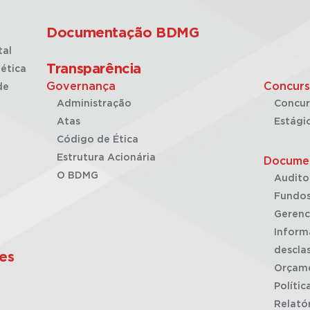
Documentação BDMG
tal
Transparência
ética
Governança
Concurs
de
Administração
Concur
Atas
Estági
Código de Ética
Estrutura Acionária
Docume
O BDMG
Audito
Fundos
Gerenc
Inform
desclas
es
Orçam
Polític
Relató