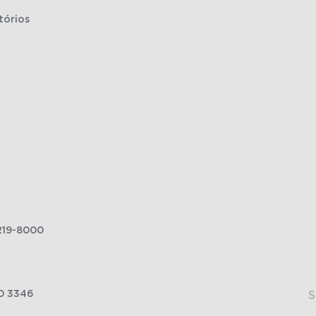
tórios
219-8000
0 3346
S