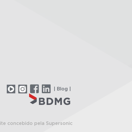
| Blog |
ite concebido pela Supersonic