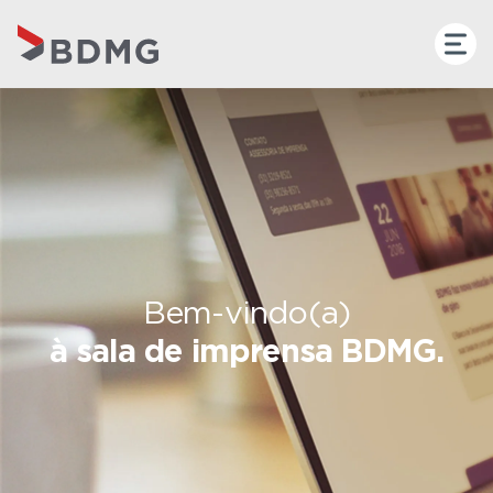
Bem-vindo(a)
à sala de imprensa BDMG.