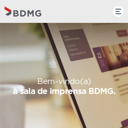
Bem-vindo(a)
à sala de imprensa BDMG.