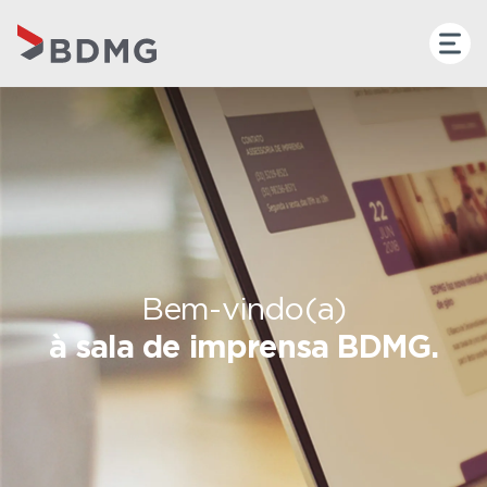
Bem-vindo(a)
à sala de imprensa BDMG.