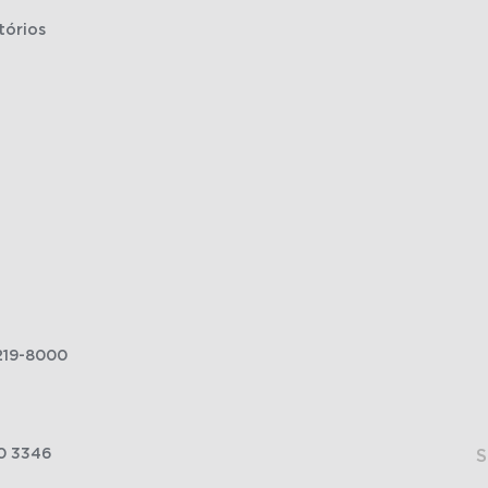
tórios
219-8000
0 3346
S