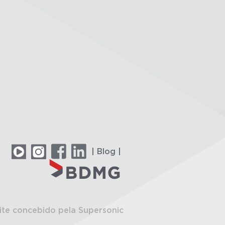
| Blog |
ite concebido pela Supersonic