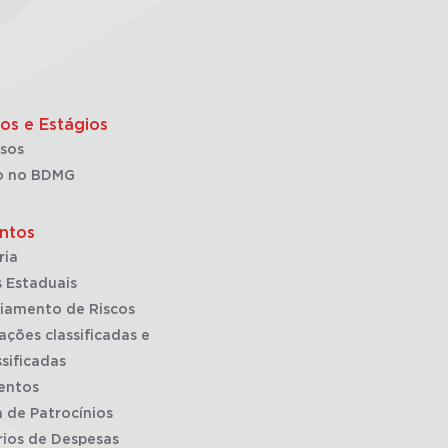
os e Estágios
sos
o no BDMG
ntos
ria
 Estaduais
iamento de Riscos
ações classificadas e
sificadas
entos
a de Patrocínios
rios de Despesas