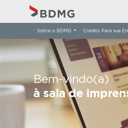
Sobre o BDMG
Crédito Para sua 
Bem-vindo(a)
à sala de impre