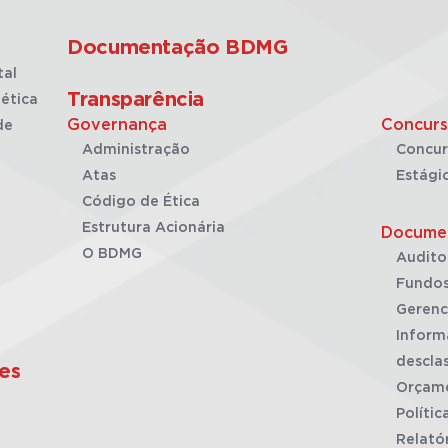
Documentação BDMG
tal
Transparência
ética
Governança
Concurs
de
Administração
Concur
Atas
Estági
Código de Ética
Estrutura Acionária
Docume
O BDMG
Audito
Fundos
Gerenc
Inform
desclas
es
Orçam
Polític
Relató