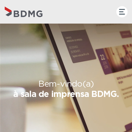
Bem-vindo(a)
à sala de imprensa BDMG.