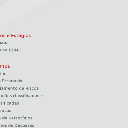
os e Estágios
sos
o no BDMG
ntos
ria
 Estaduais
iamento de Riscos
ações classificadas e
sificadas
entos
a de Patrocínios
rios de Despesas