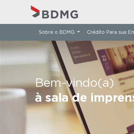
Sobre o BDMG
Crédito Para sua 
Bem-vindo(a)
à sala de impre