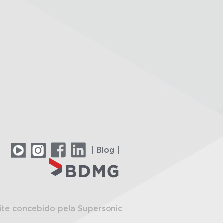
| Blog |
ite concebido pela Supersonic