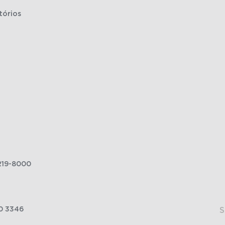
tórios
219-8000
0 3346
S