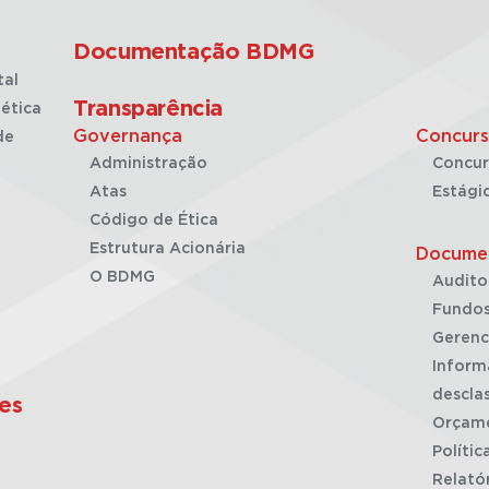
Documentação BDMG
tal
Transparência
ética
Governança
Concurs
de
Administração
Concur
Atas
Estági
Código de Ética
Estrutura Acionária
Docume
O BDMG
Audito
Fundos
Gerenc
Inform
desclas
es
Orçam
Polític
Relató