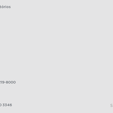
tórios
219-8000
0 3346
S