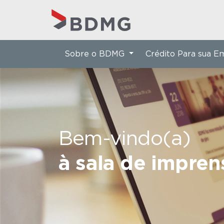
Sobre o BDMG
Crédito Para sua 
Bem-vindo(a)
à sala de impre