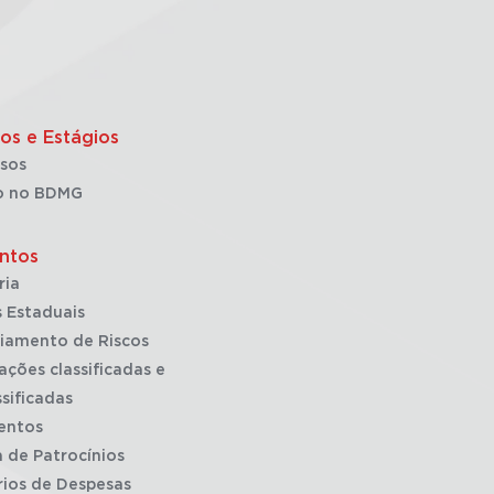
os e Estágios
sos
o no BDMG
ntos
ria
 Estaduais
iamento de Riscos
ações classificadas e
sificadas
entos
a de Patrocínios
rios de Despesas