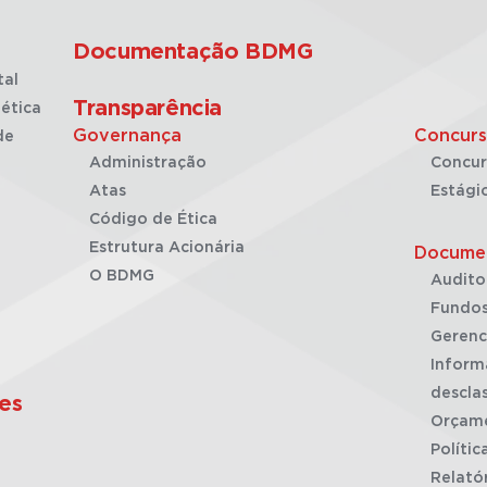
Documentação BDMG
tal
Transparência
ética
Governança
Concurs
de
Administração
Concur
Atas
Estági
Código de Ética
Estrutura Acionária
Docume
O BDMG
Audito
Fundos
Gerenc
Inform
desclas
es
Orçam
Polític
Relató