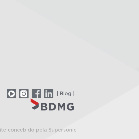
| Blog |
ite concebido pela Supersonic