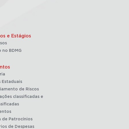
os e Estágios
sos
o no BDMG
ntos
ria
 Estaduais
iamento de Riscos
ações classificadas e
sificadas
entos
a de Patrocínios
rios de Despesas