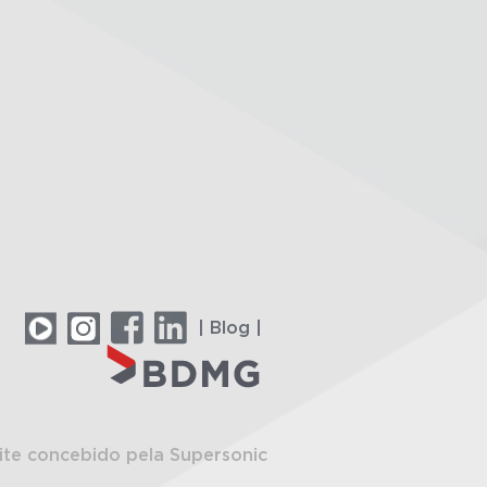
| Blog |
ite concebido pela Supersonic