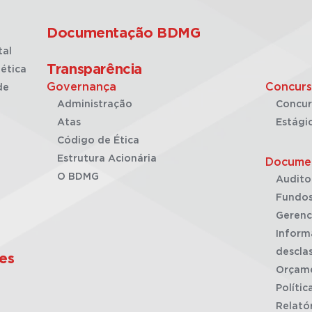
Documentação BDMG
tal
Transparência
ética
Governança
Concurs
de
Administração
Concur
Atas
Estági
Código de Ética
Estrutura Acionária
Docume
O BDMG
Audito
Fundos
Gerenc
Inform
desclas
es
Orçam
Polític
Relató