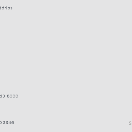
tórios
219-8000
0 3346
S