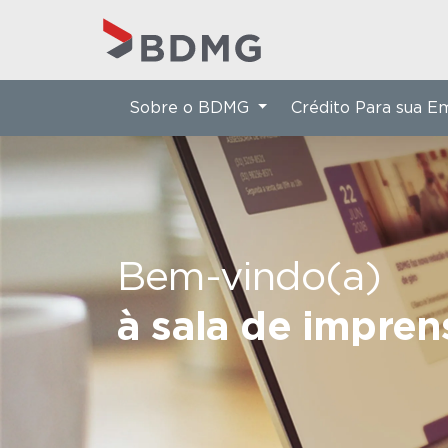
Sobre o BDMG
Crédito Para sua 
Bem-vindo(a)
à sala de impre