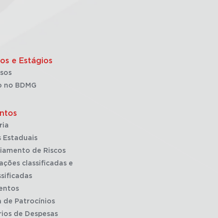
os e Estágios
sos
o no BDMG
ntos
ria
 Estaduais
iamento de Riscos
ações classificadas e
sificadas
entos
a de Patrocínios
rios de Despesas