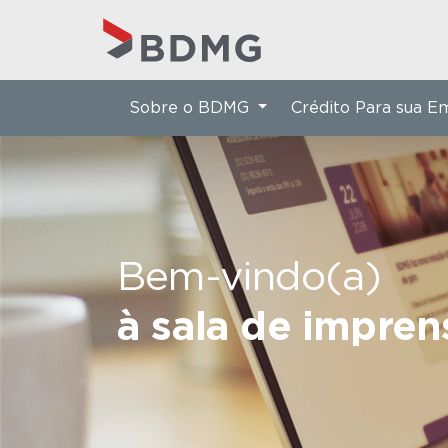
Sobre o BDMG
Crédito Para sua 
Bem-vindo(a)
à sala de impre