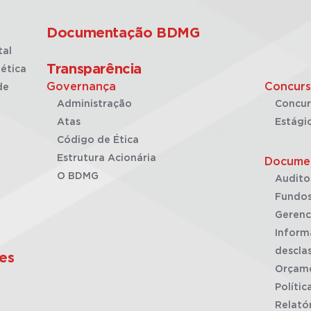
Documentação BDMG
tal
Transparência
ética
Governança
Concurs
de
Administração
Concur
Atas
Estági
Código de Ética
Estrutura Acionária
Docume
O BDMG
Audito
Fundos
Gerenc
Inform
desclas
es
Orçam
Polític
Relató