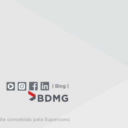
| Blog |
ite concebido pela Supersonic