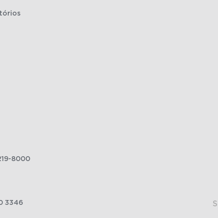
tórios
219-8000
0 3346
S