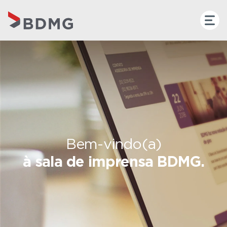
Bem-vindo(a)
à sala de imprensa BDMG.