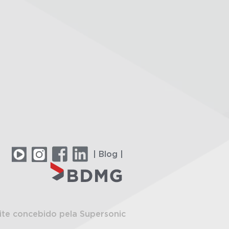
| Blog |
ite concebido pela Supersonic