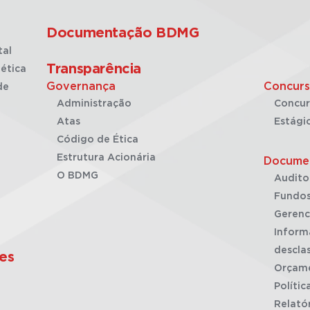
Documentação BDMG
tal
Transparência
ética
Governança
Concurs
de
Administração
Concur
Atas
Estági
Código de Ética
Estrutura Acionária
Docume
O BDMG
Audito
Fundos
Gerenc
Inform
desclas
es
Orçam
Polític
Relató