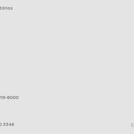
tórios
219-8000
0 3346
S