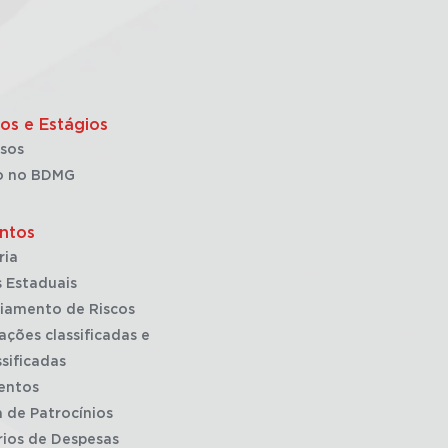
os e Estágios
sos
o no BDMG
ntos
ria
 Estaduais
iamento de Riscos
ações classificadas e
sificadas
entos
a de Patrocínios
rios de Despesas