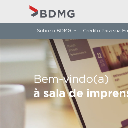
Sobre o BDMG
Crédito Para sua 
Bem-vindo(a)
à sala de impre