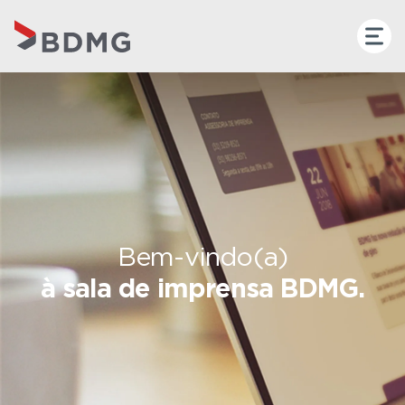
Bem-vindo(a)
à sala de imprensa BDMG.