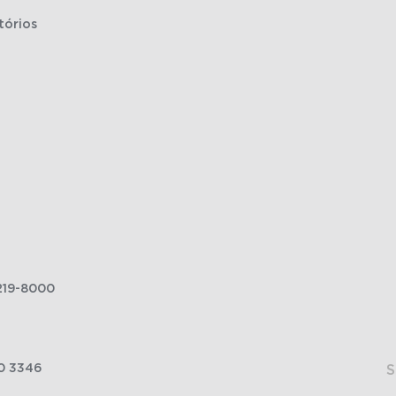
tórios
219-8000
0 3346
S