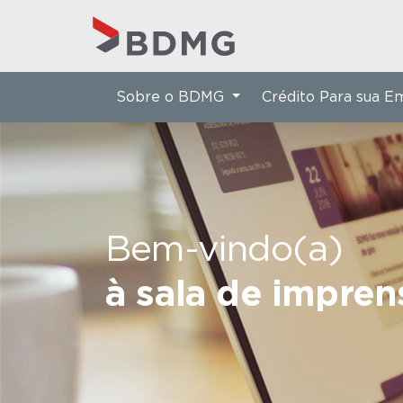
Sobre o BDMG
Crédito Para sua 
Bem-vindo(a)
à sala de impre