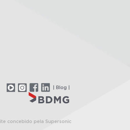
| Blog |
ite concebido pela Supersonic