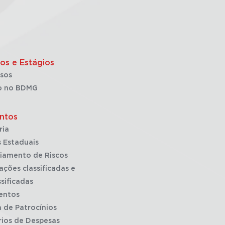
os e Estágios
sos
o no BDMG
ntos
ria
 Estaduais
iamento de Riscos
ações classificadas e
sificadas
entos
a de Patrocínios
rios de Despesas