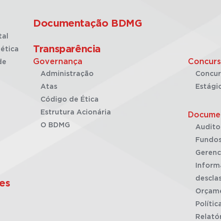
Documentação BDMG
tal
Transparência
ética
Governança
Concurs
de
Administração
Concur
Atas
Estági
Código de Ética
Estrutura Acionária
Docume
O BDMG
Audito
Fundos
Gerenc
Inform
desclas
es
Orçam
Polític
Relató