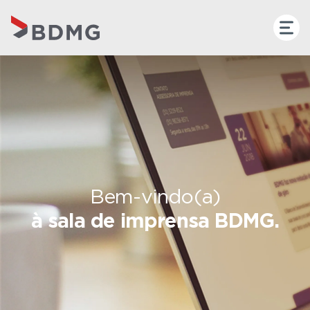
Bem-vindo(a)
à sala de imprensa BDMG.