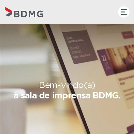
Bem-vindo(a)
à sala de imprensa BDMG.