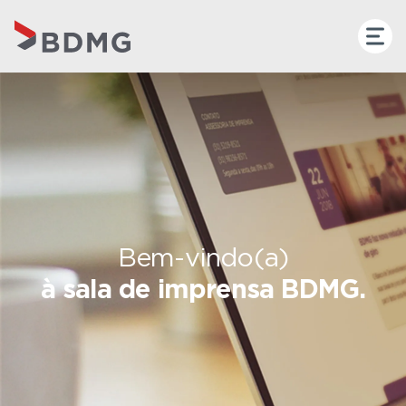
Bem-vindo(a)
à sala de imprensa BDMG.