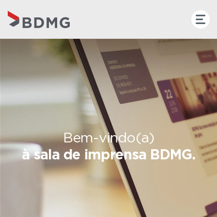
Bem-vindo(a)
à sala de imprensa BDMG.