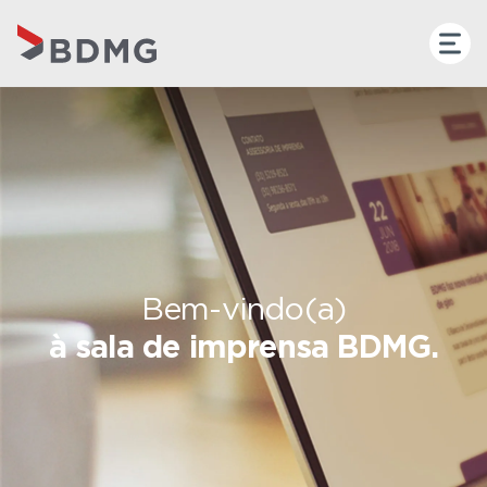
Bem-vindo(a)
à sala de imprensa BDMG.