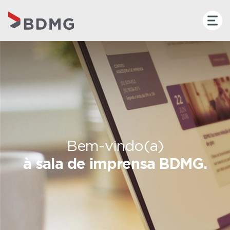
Bem-vindo(a)
à sala de imprensa BDMG.