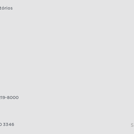
tórios
219-8000
0 3346
S