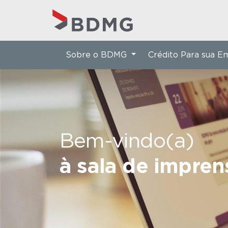
Sobre o BDMG
Crédito Para sua 
Bem-vindo(a)
à sala de impre