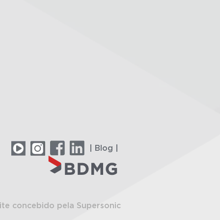
| Blog |
ite concebido pela Supersonic