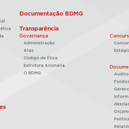
Documentação BDMG
tal
Transparência
ética
Governança
Concurs
de
Administração
Concur
Atas
Estági
Código de Ética
Estrutura Acionária
Docume
O BDMG
Audito
Fundos
Gerenc
Inform
desclas
es
Orçam
Polític
Relató