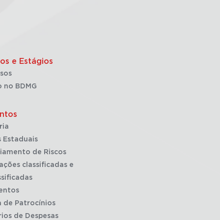
os e Estágios
sos
o no BDMG
ntos
ria
 Estaduais
iamento de Riscos
ações classificadas e
sificadas
entos
a de Patrocínios
rios de Despesas