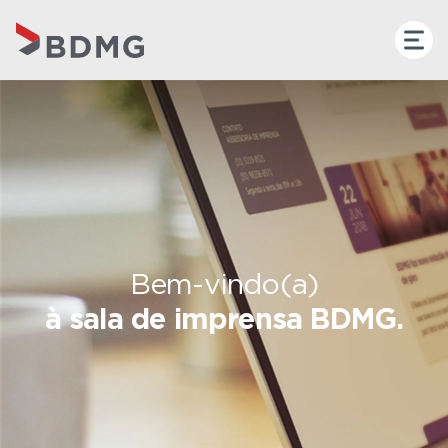
Bem-vindo(a)
à sala de imprensa BDMG.