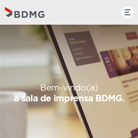
Bem-vindo(a)
à sala de imprensa BDMG.