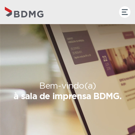
Bem-vindo(a)
à sala de imprensa BDMG.