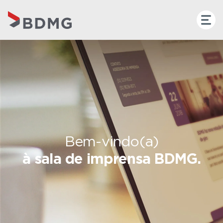
Bem-vindo(a)
à sala de imprensa BDMG.