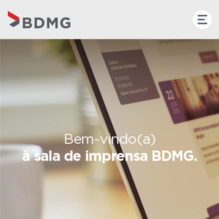
Bem-vindo(a)
à sala de imprensa BDMG.