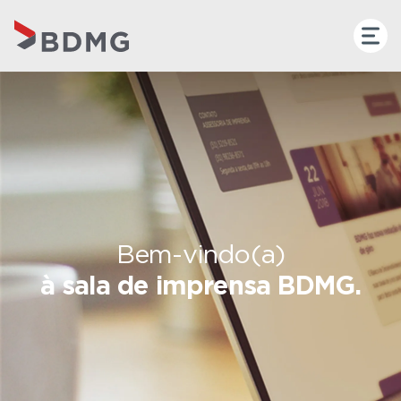
Bem-vindo(a)
à sala de imprensa BDMG.