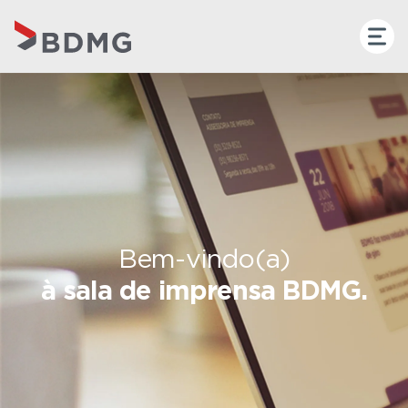
Bem-vindo(a)
à sala de imprensa BDMG.