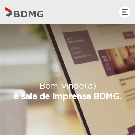
Bem-vindo(a)
à sala de imprensa BDMG.