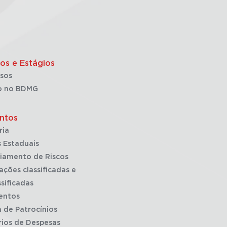
os e Estágios
sos
o no BDMG
ntos
ria
 Estaduais
iamento de Riscos
ações classificadas e
sificadas
entos
a de Patrocínios
rios de Despesas