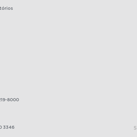
tórios
219-8000
0 3346
S