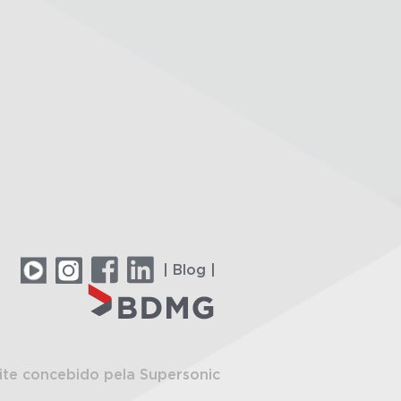
| Blog |
ite concebido pela Supersonic