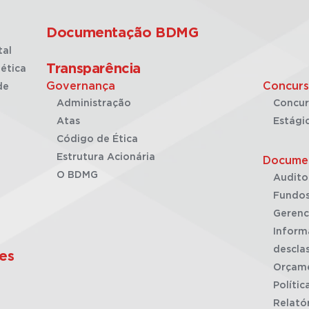
Documentação BDMG
tal
Transparência
ética
Governança
Concurs
de
Administração
Concur
Atas
Estági
Código de Ética
Estrutura Acionária
Docume
O BDMG
Audito
Fundos
Gerenc
Inform
desclas
es
Orçam
Polític
Relató