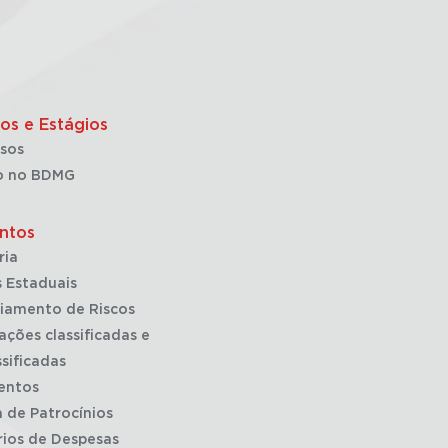
os e Estágios
sos
o no BDMG
ntos
ria
 Estaduais
iamento de Riscos
ações classificadas e
sificadas
entos
a de Patrocínios
rios de Despesas