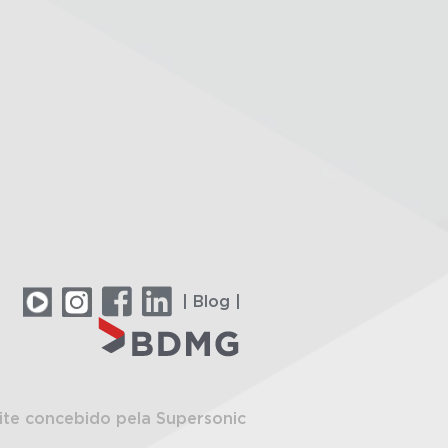
| Blog |
ite concebido pela Supersonic