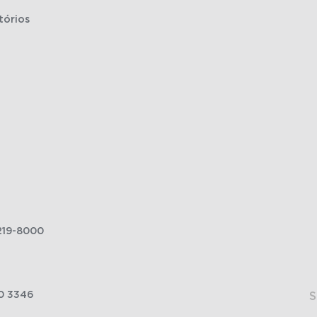
tórios
219-8000
0 3346
S