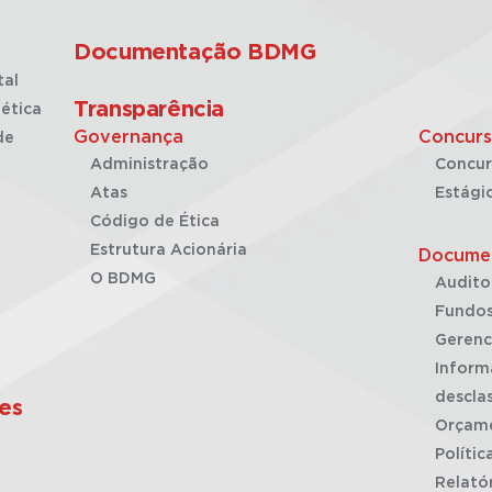
Documentação BDMG
tal
Transparência
ética
Governança
Concurs
de
Administração
Concur
Atas
Estági
Código de Ética
Estrutura Acionária
Docume
O BDMG
Audito
Fundos
Gerenc
Inform
desclas
es
Orçam
Polític
Relató