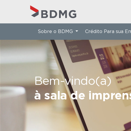
Sobre o BDMG
Crédito Para sua 
Bem-vindo(a)
à sala de impre