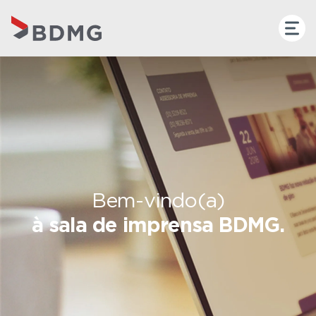
Bem-vindo(a)
à sala de imprensa BDMG.