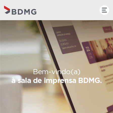
Bem-vindo(a)
à sala de imprensa BDMG.