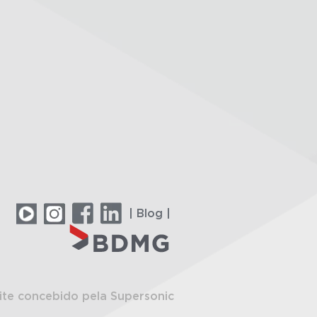
| Blog |
ite concebido pela Supersonic