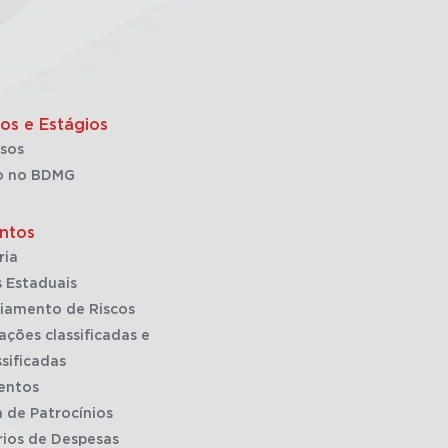
os e Estágios
sos
o no BDMG
ntos
ria
 Estaduais
iamento de Riscos
ações classificadas e
sificadas
entos
a de Patrocínios
rios de Despesas