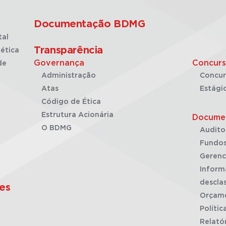
Documentação BDMG
tal
Transparência
ética
Governança
Concurs
de
Administração
Concur
Atas
Estági
Código de Ética
Estrutura Acionária
Docume
O BDMG
Audito
Fundos
Gerenc
Inform
desclas
es
Orçam
Polític
Relató