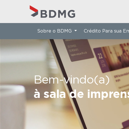
Sobre o BDMG
Crédito Para sua 
Bem-vindo(a)
à sala de impre