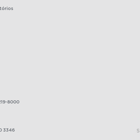
tórios
219-8000
0 3346
S