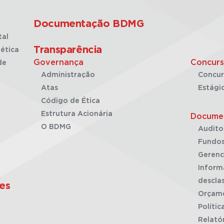
Documentação BDMG
tal
Transparência
ética
Governança
Concurs
de
Administração
Concur
Atas
Estági
Código de Ética
Estrutura Acionária
Docume
O BDMG
Audito
Fundos
Gerenc
Inform
desclas
es
Orçam
Polític
Relató