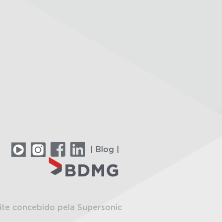
| Blog |
ite concebido pela Supersonic