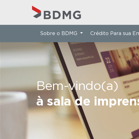
Sobre o BDMG
Crédito Para sua 
Bem-vindo(a)
à sala de impre