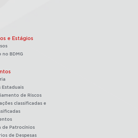
os e Estágios
sos
o no BDMG
ntos
ria
 Estaduais
iamento de Riscos
ações classificadas e
sificadas
entos
a de Patrocínios
rios de Despesas