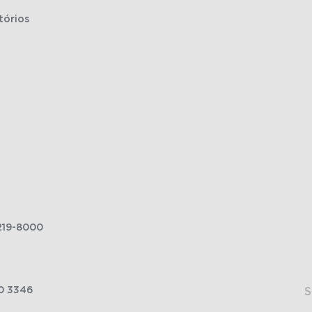
tórios
219-8000
0 3346
S