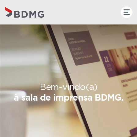
Bem-vindo(a)
à sala de imprensa BDMG.